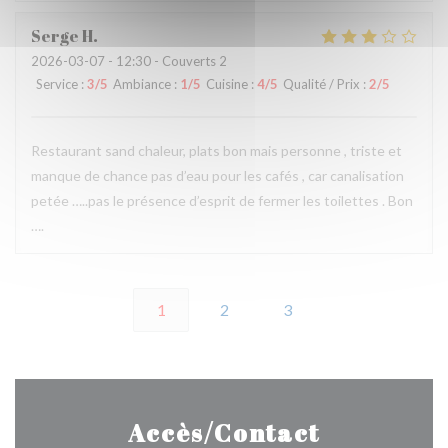
Serge
H
2026-03-07
- 12:30 - Couverts 2
Service
:
3
/5
Ambiance
:
1
/5
Cuisine
:
4
/5
Qualité / Prix
:
2
/5
Restaurant sand chaleur, plats bon mais personne , triste et
manque de chance pas d’eau pour les cafés , car canalisation
petée …..pas le présence d’esprit de fermer les toilettes . Bon
….
1
2
3
Accès/Contact