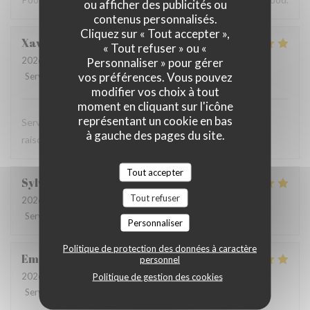
ou afficher des publicités ou
contenus personnalisés.
Cliquez sur « Tout accepter »,
Xavier
G
« Tout refuser » ou «
2026-04-03
- 12:15 - Couverts 2
Personnaliser » pour gérer
vos préférences. Vous pouvez
Service
:
5
/5
Ambiance
:
5
/5
Cuisine
:
5
/5
Qualité / Prix
:
5
/5
modifier vos choix à tout
moment en cliquant sur l'icône
représentant un cookie en bas
Service rapide et acueillant, cuisine de qualité à prix
à gauche des pages du site.
raisonnable
Tout accepter
Sylvie
S
Tout refuser
2026-04-01
- 11:45 - Couverts 2
Service
:
5
/5
Ambiance
:
5
/5
Cuisine
:
5
/5
Qualité / Prix
:
5
/5
Personnaliser
Politique de protection des données à caractère
Emile
C
personnel
2026-03-18
- 12:00 - Couverts 4
Politique de gestion des cookies
Service
:
5
/5
Ambiance
:
4
/5
Cuisine
:
4
/5
Qualité / Prix
:
5
/5