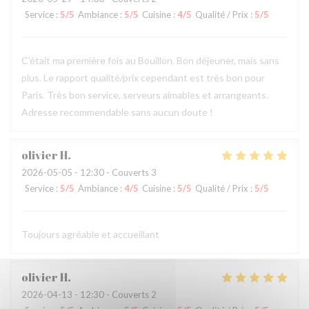
Service
:
5
/5
Ambiance
:
5
/5
Cuisine
:
4
/5
Qualité / Prix
:
5
/5
C'était ma première fois au Bouillon. Bon déjeuner, mais sans
plus. Le rapport qualité/prix cependant est très bon pour
Paris. Très bon service, serveurs aimables et arrangeants.
Adresse recommendable sans aucun doute !
olivier
H
2026-05-05
- 12:30 - Couverts 3
Service
:
5
/5
Ambiance
:
4
/5
Cuisine
:
5
/5
Qualité / Prix
:
5
/5
Toujours agréable et accueillant
olivier
H
2026-04-13
- 12:30 - Couverts 2