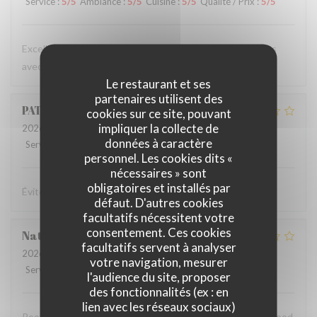
Service
:
5
/5
Ambiance
:
5
/5
Cuisine
:
5
/5
Qualité / Prix
:
5
/5
Excellent services et très bonne qualité de plats prépares
avec soin pour des prix raisonnables. J’ai vais souvent
Le restaurant et ses
partenaires utilisent des
PATRICE
Y
cookies sur ce site, pouvant
impliquer la collecte de
2026-04-09
- 20:15 - Couverts 3
données à caractère
Service
:
1
/5
Ambiance
:
1
/5
Cuisine
:
1
/5
Qualité / Prix
:
1
/5
personnel. Les cookies dits «
nécessaires » sont
obligatoires et installés par
Éviter le soir pour dîner!
défaut. D'autres cookies
facultatifs nécessitent votre
consentement. Ces cookies
Natalie
P
facultatifs servent à analyser
2026-04-08
- 18:00 - Couverts 4
votre navigation, mesurer
Service
:
1
/5
Ambiance
:
1
/5
Cuisine
:
1
/5
Qualité / Prix
:
1
/5
l'audience du site, proposer
des fonctionnalités (ex : en
lien avec les réseaux sociaux)
Poor service. Unfriendly staff. Stale bread. Disappointing food.