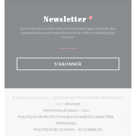
Newsletter
*
Inscrivez-vous à notre lettre d'information pour recevoir des
communications personnalisées et des offres marketing par
courriel.
S'ABONNER
© 2026 LE BOUILLON — CRÉATION DE SITE INTERNET RESTAURANT
((OUVRE UNE NOUVELLE FENÊTR
AVEC
ZENCHEF
MENTIONS LÉGALES
CGU
((OUVRE UNE NOUVELLE FENÊTRE))
((OUVRE UNE NOUVELLE FEN
POLITIQUE DE PROTECTION DES DONNÉES À CARACTÈRE
((OUVRE UNE NOUVELLE FENÊTRE))
PERSONNEL
POLITIQUE DE COOKIES
ACCESSIBILITE
((OUVRE UNE NOUVELLE FENÊTRE))
((OUVRE UNE NOUVELLE F