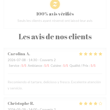
100% avis vérifiés
Seuls les clients ayant réservé ont laissé leur avis
Les avis de nos clients
Carolina
A
2026-07-08
- 14:30 - Couverts 2
Service
:
5
/5
Ambiance
:
5
/5
Cuisine
:
5
/5
Qualité / Prix
:
5
/5
Recomiendo el tartare, delicioso y fresco. Excelente atención
y servicio.
Christophe
R
2026-05-29
- 14:00 - Couverts 2