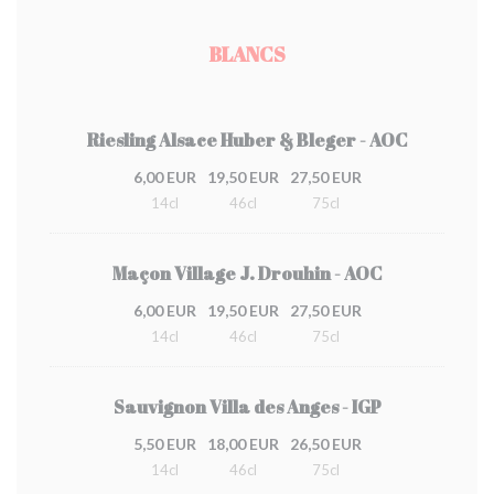
BLANCS
Riesling Alsace Huber & Bleger - AOC
6,00 EUR
19,50 EUR
27,50 EUR
14cl
46cl
75cl
Maçon Village J. Drouhin - AOC
6,00 EUR
19,50 EUR
27,50 EUR
14cl
46cl
75cl
Sauvignon Villa des Anges - IGP
5,50 EUR
18,00 EUR
26,50 EUR
14cl
46cl
75cl