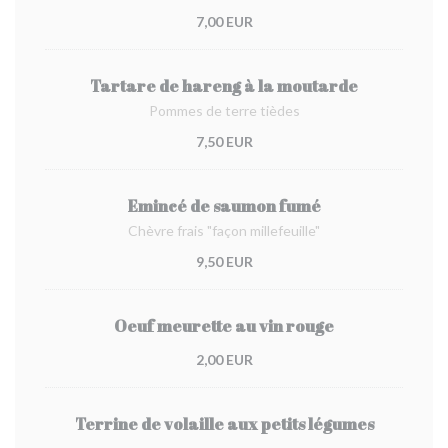
7,00 EUR
Tartare de hareng à la moutarde
Pommes de terre tièdes
7,50 EUR
Emincé de saumon fumé
Chèvre frais "façon millefeuille"
9,50 EUR
Oeuf meurette au vin rouge
2,00 EUR
Terrine de volaille aux petits légumes