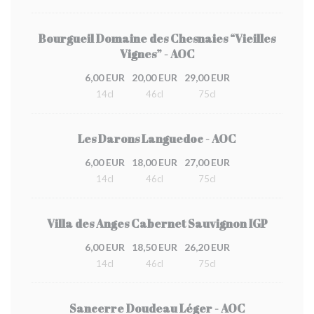
Bourgueil Domaine des Chesnaies “Vieilles
Vignes” - AOC
6,00 EUR
20,00 EUR
29,00 EUR
14cl
46cl
75cl
Les Darons Languedoc - AOC
6,00 EUR
18,00 EUR
27,00 EUR
14cl
46cl
75cl
Villa des Anges Cabernet Sauvignon IGP
6,00 EUR
18,50 EUR
26,20 EUR
14cl
46cl
75cl
Sancerre Doudeau Léger - AOC