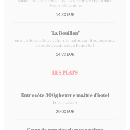
Salade, tomates cerise, toasts de chèvre chaud miel-
thym, noix, lardons
14,80 EUR
"La Bouillon"
Emincé de volaille au safran, tomates confites, poivrons,
chips de bacon, sauce Roquefort
14,80 EUR
LES PLATS
Entrecôte 300g beurre maître d'hotel
Frites, salade
20,00 EUR