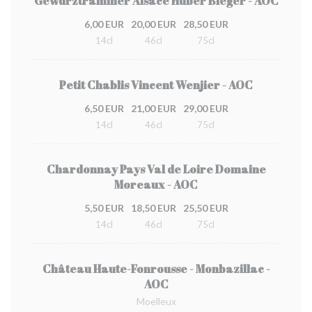
Gewurztraminer Alsace Huber Bleger - AOC
6,00 EUR
20,00 EUR
28,50 EUR
14cl
46cl
75cl
Petit Chablis Vincent Wenjier - AOC
6,50 EUR
21,00 EUR
29,00 EUR
14cl
46cl
75cl
Chardonnay Pays Val de Loire Domaine
Moreaux - AOC
5,50 EUR
18,50 EUR
25,50 EUR
14cl
46cl
75cl
Château Haute-Fonrousse - Monbazillac -
AOC
Moelleux