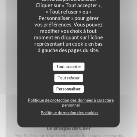
Servi avec frites et salade
Cliquez sur « Tout accepter »,
« Tout refuser » ou «
Personnaliser » pour gérer
vos préférences. Vous pouvez
Croque Monsieur
modifier vos choix à tout
Pain Poilâne
moment en cliquant sur l'icône
13,50 EUR
représentant un cookie en bas
à gauche des pages du site.
Croque Madame
Tout accepter
Pain Poilâne
Tout refuser
14,50 EUR
Personnaliser
Le club sandwich au thon
Politique de protection des données à caractère
personnel
14,50 EUR
Politique de gestion des cookies
Le croque du Chef
Pain Poilâne, poitrine fumée, purée de tomate, mozzarella