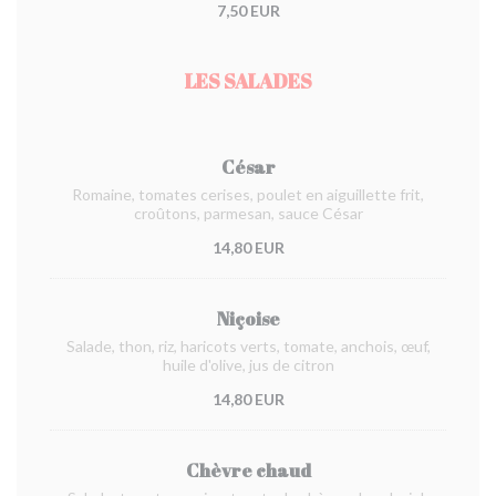
7,50 EUR
LES SALADES
César
Romaine, tomates cerises, poulet en aiguillette frit,
croûtons, parmesan, sauce César
14,80 EUR
Niçoise
Salade, thon, riz, haricots verts, tomate, anchois, œuf,
huile d'olive, jus de citron
14,80 EUR
Chèvre chaud