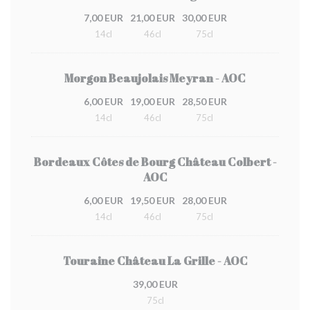
7,00 EUR
21,00 EUR
30,00 EUR
14cl
46cl
75cl
Morgon Beaujolais Meyran - AOC
6,00 EUR
19,00 EUR
28,50 EUR
14cl
46cl
75cl
Bordeaux Côtes de Bourg Château Colbert -
AOC
6,00 EUR
19,50 EUR
28,00 EUR
14cl
46cl
75cl
Touraine Château La Grille - AOC
39,00 EUR
75cl