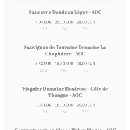
Sancerre Doudeau Léger - AOC
7,00 EUR
20,50 EUR
28,50 EUR
14cl
46cl
75cl
Sauvignon de Touraine Domaine La
Chapinière - AOC
5,50 EUR
18,50 EUR
28,00 EUR
14cl
46cl
75cl
Viognier Domaine Montrose - Côte de
Thongue - AOC
5,50 EUR
18,50 EUR
26,50 EUR
14cl
46cl
75cl