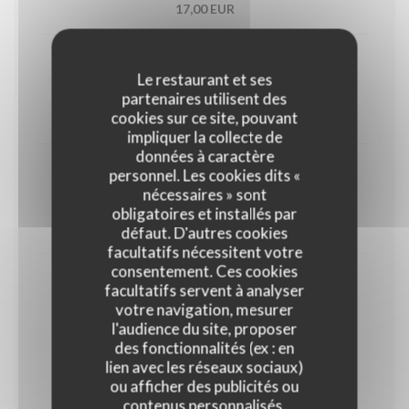
17,00 EUR
Planche végétarienne
Le restaurant et ses
12 pièces nems légumes, samoussa légumes
partenaires utilisent des
cookies sur ce site, pouvant
17,00 EUR
impliquer la collecte de
données à caractère
personnel. Les cookies dits «
Accras aux légumes et crevettes
nécessaires » sont
12 pièces
obligatoires et installés par
17,00 EUR
défaut. D'autres cookies
facultatifs nécessitent votre
consentement. Ces cookies
Croq apéro et frites
facultatifs servent à analyser
votre navigation, mesurer
13,00 EUR
l'audience du site, proposer
des fonctionnalités (ex : en
lien avec les réseaux sociaux)
COMME UN PLAT TOUT AU LONG DE LA
ou afficher des publicités ou
JOURNÉE
contenus personnalisés.