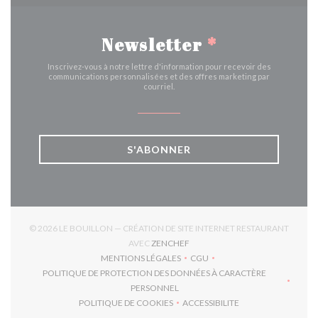
Newsletter
*
Inscrivez-vous à notre lettre d'information pour recevoir des
communications personnalisées et des offres marketing par
courriel.
S'ABONNER
© 2026 LE BOUILLON — CRÉATION DE SITE INTERNET RESTAURANT
((OUVRE UNE NOUVELLE FENÊTR
AVEC
ZENCHEF
MENTIONS LÉGALES
CGU
((OUVRE UNE NOUVELLE FENÊTRE))
((OUVRE UNE NOUVELLE FEN
POLITIQUE DE PROTECTION DES DONNÉES À CARACTÈRE
((OUVRE UNE NOUVELLE FENÊTRE))
PERSONNEL
POLITIQUE DE COOKIES
ACCESSIBILITE
((OUVRE UNE NOUVELLE FENÊTRE))
((OUVRE UNE NOUVELLE F