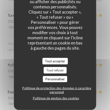
ou afficher des publicités ou
contenus personnalisés.
Cliquez sur « Tout accepter »,
Xavier
G
« Tout refuser » ou «
2026-04-03
- 12:15 - Couverts 2
Personnaliser » pour gérer
vos préférences. Vous pouvez
Service
:
5
/5
Ambiance
:
5
/5
Cuisine
:
5
/5
Qualité / Prix
:
5
/5
modifier vos choix à tout
moment en cliquant sur l'icône
représentant un cookie en bas
Service rapide et acueillant, cuisine de qualité à prix
à gauche des pages du site.
raisonnable
Tout accepter
Sylvie
S
Tout refuser
2026-04-01
- 11:45 - Couverts 2
Service
:
5
/5
Ambiance
:
5
/5
Cuisine
:
5
/5
Qualité / Prix
:
5
/5
Personnaliser
Politique de protection des données à caractère
Emile
C
personnel
2026-03-18
- 12:00 - Couverts 4
Politique de gestion des cookies
Service
:
5
/5
Ambiance
:
4
/5
Cuisine
:
4
/5
Qualité / Prix
:
5
/5