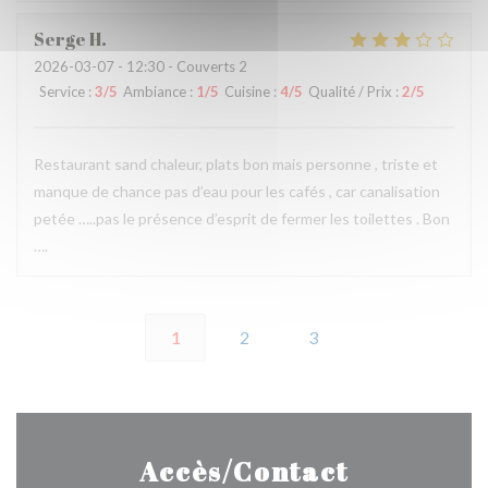
Serge
H
2026-03-07
- 12:30 - Couverts 2
Service
:
3
/5
Ambiance
:
1
/5
Cuisine
:
4
/5
Qualité / Prix
:
2
/5
Restaurant sand chaleur, plats bon mais personne , triste et
manque de chance pas d’eau pour les cafés , car canalisation
petée …..pas le présence d’esprit de fermer les toilettes . Bon
….
1
2
3
Accès/Contact