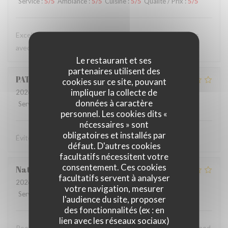
Service
:
5
/5
Ambiance
:
5
/5
Cuisine
:
5
/5
Qualité / Prix
:
5
/5
Excellent services et très bonne qualité de plats prépares
avec soin pour des prix raisonnables. J’ai vais souvent
Le restaurant et ses
partenaires utilisent des
PATRICE
Y
cookies sur ce site, pouvant
impliquer la collecte de
2026-04-09
- 20:15 - Couverts 3
données à caractère
Service
:
1
/5
Ambiance
:
1
/5
Cuisine
:
1
/5
Qualité / Prix
:
1
/5
personnel. Les cookies dits «
nécessaires » sont
obligatoires et installés par
Éviter le soir pour dîner!
défaut. D'autres cookies
facultatifs nécessitent votre
consentement. Ces cookies
Natalie
P
facultatifs servent à analyser
2026-04-08
- 18:00 - Couverts 4
votre navigation, mesurer
Service
:
1
/5
Ambiance
:
1
/5
Cuisine
:
1
/5
Qualité / Prix
:
1
/5
l'audience du site, proposer
des fonctionnalités (ex : en
lien avec les réseaux sociaux)
Poor service. Unfriendly staff. Stale bread. Disappointing food.