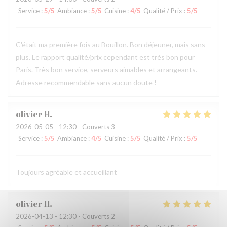
Service
:
5
/5
Ambiance
:
5
/5
Cuisine
:
4
/5
Qualité / Prix
:
5
/5
C'était ma première fois au Bouillon. Bon déjeuner, mais sans
plus. Le rapport qualité/prix cependant est très bon pour
Paris. Très bon service, serveurs aimables et arrangeants.
Adresse recommendable sans aucun doute !
olivier
H
2026-05-05
- 12:30 - Couverts 3
Service
:
5
/5
Ambiance
:
4
/5
Cuisine
:
5
/5
Qualité / Prix
:
5
/5
Toujours agréable et accueillant
olivier
H
2026-04-13
- 12:30 - Couverts 2