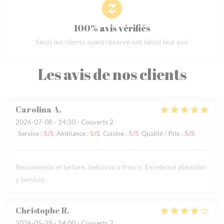
100% avis vérifiés
Seuls les clients ayant réservé ont laissé leur avis
Les avis de nos clients
Carolina
A
2026-07-08
- 14:30 - Couverts 2
Service
:
5
/5
Ambiance
:
5
/5
Cuisine
:
5
/5
Qualité / Prix
:
5
/5
Recomiendo el tartare, delicioso y fresco. Excelente atención
y servicio.
Christophe
R
2026-05-29
- 14:00 - Couverts 2