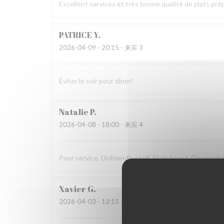
Excellent services et très bonne qualité de plats prép
PATRICE
Y
2026-04-09
- 20:15 - 来宾 3
Éviter le soir pour dîner!
Natalie
P
2026-04-08
- 18:00 - 来宾 4
Poor service. Unfriendly staff. Stale bread. Disappoin
Xavier
G
2026-04-03
- 12:15 - 来宾 2