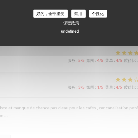
raisonnable
好的，全部接受
禁用
个性化
保密政策
undefined
服务
:
5
/5
氛围
:
5
/5
菜单
:
5
/5
质价比
:
服务
:
5
/5
氛围
:
4
/5
菜单
:
4
/5
质价比
:
服务
:
3
/5
氛围
:
1
/5
菜单
:
4
/5
质价比
:
iste et manque de chance pas d’eau pour les cafés , car canalisation pet
on ….