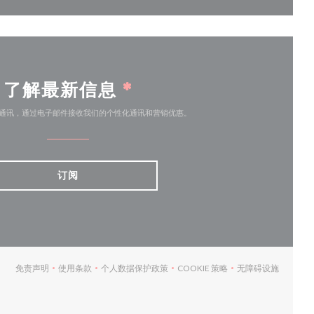
了解最新信息
*
通讯，通过电子邮件接收我们的个性化通讯和营销优惠。
订阅
免责声明
使用条款
个人数据保护政策
COOKIE 策略
无障碍设施
((在新窗口中打开))
((在新窗口中打开))
((在新窗口中打开))
((在新窗口中打开))
((在新窗口中打