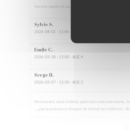
Service rapide et acueillant, cuisine de qualité à prix 
Sylvie
S
2026-04-01
- 11:45 - 来宾 2
Emile
C
2026-03-18
- 12:00 - 来宾 4
Serge
H
2026-03-07
- 12:30 - 来宾 2
Restaurant sand chaleur, plats bon mais personne , tr
…..pas le présence d’esprit de fermer les toilettes . B