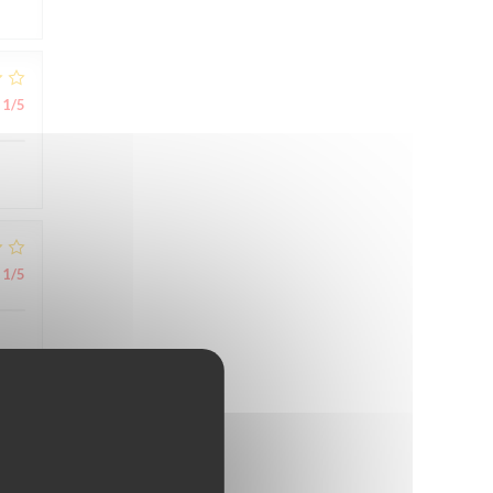
1
/5
1
/5
5
/5