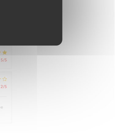
5
/5
5
/5
2
/5
ée