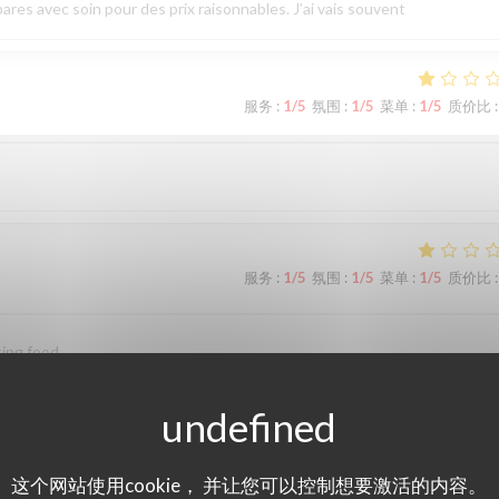
ares avec soin pour des prix raisonnables. J’ai vais souvent
服务
:
1
/5
氛围
:
1
/5
菜单
:
1
/5
质价比
:
服务
:
1
/5
氛围
:
1
/5
菜单
:
1
/5
质价比
:
ting food.
服务
:
5
/5
氛围
:
5
/5
菜单
:
5
/5
质价比
:
这个网站使用cookie， 并让您可以控制想要激活的内容。