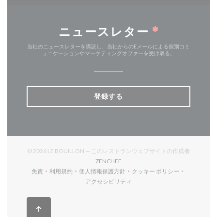
ニュースレター
*
当社のニュースレターを購読し、当社からのEメールによる個別コミ
ュニケーションやマーケティングオファーを受け取る。
登録する
© 2026 LE BOUILLON — このレストランウェブサイトの作成者
((新しいウィンドウで開きます))
ZENCHEF
免責
利用規約
個人情報保護方針
クッキー ポリシー
((新しいウィンドウで開きます))
((新しいウィンドウで開きます))
((新しいウィンドウで開きます))
((新しいウィンドウで開
アクセシビリティ
((新しいウィンドウで開きます))