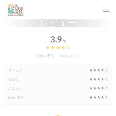
クッキー利用の管理について
レビュー
3.9
/5
評価の平均 —
246 レビュー
サービス
雰囲気
メニュー
品質-価格