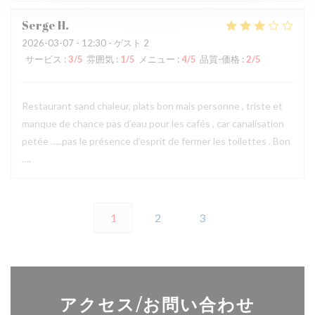
Serge
H
2026-03-07
- 12:30 - ゲスト 2
サービス
:
3
/5
雰囲気
:
1
/5
メニュー
:
4
/5
品質-価格
:
2
/5
Restaurant sand chaleur, plats bon mais personne , triste et
manque de chance pas d’eau pour les cafés , car canalisation
petée …..pas le présence d’esprit de fermer les toilettes . Bon
….
1
2
3
アクセス/お問い合わせ