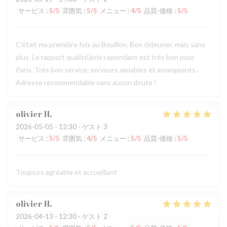
サービス
:
5
/5
雰囲気
:
5
/5
メニュー
:
4
/5
品質-価格
:
5
/5
C'était ma première fois au Bouillon. Bon déjeuner, mais sans
plus. Le rapport qualité/prix cependant est très bon pour
Paris. Très bon service, serveurs aimables et arrangeants.
Adresse recommendable sans aucun doute !
olivier
H
2026-05-05
- 12:30 - ゲスト 3
サービス
:
5
/5
雰囲気
:
4
/5
メニュー
:
5
/5
品質-価格
:
5
/5
Toujours agréable et accueillant
olivier
H
2026-04-13
- 12:30 - ゲスト 2