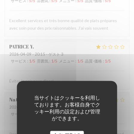
サービス
:
5
/5
雰囲気
:
5
/5
メニュー
:
5
/5
品質-価格
:
5
/5
Excellent services et très bonne qualité de plats prépares
avec soin pour des prix raisonnables. J’ai vais souvent
PATRICE
Y
2026-04-09
- 20:15 - ゲスト 3
サービス
:
1
/5
雰囲気
:
1
/5
メニュー
:
1
/5
品質-価格
:
1
/5
Éviter le soir pour dîner!
当サイトはクッキーを利用し
Natalie
P
ております。お客様自身でク
2026-04-08
- 18:00 - ゲスト 4
ッキー利用の設定および管理
サービス
:
1
/5
雰囲気
:
1
/5
メニュー
:
1
/5
品質-価格
:
1
/5
ができます。
Poor service. Unfriendly staff. Stale bread. Disappointing food.