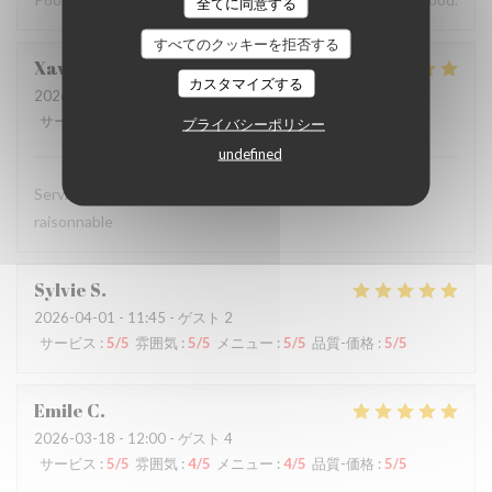
全てに同意する
すべてのクッキーを拒否する
Xavier
G
カスタマイズする
2026-04-03
- 12:15 - ゲスト 2
サービス
:
5
/5
雰囲気
:
5
/5
メニュー
:
5
/5
品質-価格
:
5
/5
プライバシーポリシー
undefined
Service rapide et acueillant, cuisine de qualité à prix
raisonnable
Sylvie
S
2026-04-01
- 11:45 - ゲスト 2
サービス
:
5
/5
雰囲気
:
5
/5
メニュー
:
5
/5
品質-価格
:
5
/5
Emile
C
2026-03-18
- 12:00 - ゲスト 4
サービス
:
5
/5
雰囲気
:
4
/5
メニュー
:
4
/5
品質-価格
:
5
/5