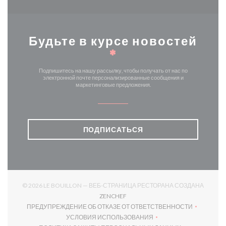
Будьте в курсе новостей
*
Подпишитесь на нашу рассылку, чтобы получать от нас по
электронной почте персонализированные сообщения и
маркетинговые предложения.
ПОДПИСАТЬСЯ
© 2026 LE BOUILLON — ВЕБ-СТРАНИЦА РЕСТОРАНА СОЗДАНА
((ОТКРЫВАЕТСЯ В НОВОМ ОКНЕ)
ZENCHEF
ПРЕДУПРЕЖДЕНИЕ ОБ ОТКАЗЕ ОТ ОТВЕТСТВЕННОСТИ
((ОТКРЫВАЕТСЯ В НОВОМ ОКНЕ))
УСЛОВИЯ ИСПОЛЬЗОВАНИЯ
((ОТКРЫВАЕТСЯ В НОВОМ ОКНЕ))