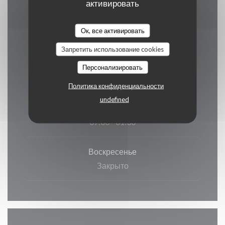
карточка
активировать
Ок, все активировать
Запретить использование cookies
Часы работы
Персонализировать
Политика конфиденциальности
undefined
П�
-
С�
07:00 - 01:30
Воскресенье
Закрыто