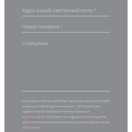
In accordance with data protection regulations, you have the right
to opt out of marketing communications. UK residents can
register with the Telephone Preference Service at
tpsonline.org.uk
. US residents can register at
donotcall.gov
. For
more information about how we process your data, please see our
privacy policy
.