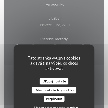
Typ podniku
Služby
, Private Hire, WIFI
Platební metody
Eurocard/Mastercard, Titres restaurantTitres
restaurant, Cash, Visa, Debit Card
Tato stránka využívá cookies
a dává ti na výběr, co chceš
aktivovat
Otevírací hodiny
OK, přijmout vše
Odmítnout všechny cookies
Přizpůsobit
Pon
-
Sob
Zásady ochrany osobních údajů