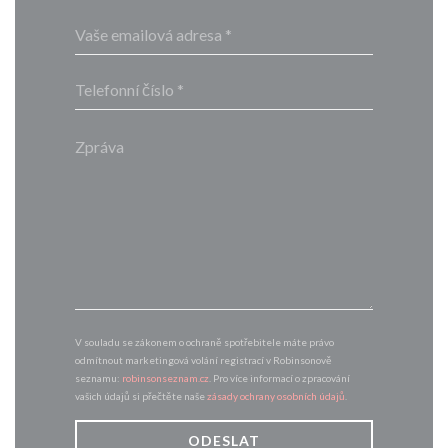
V souladu se zákonem o ochraně spotřebitele máte právo
odmítnout marketingová volání registrací v Robinsonově
seznamu:
robinsonseznam.cz
. Pro více informací o zpracování
vašich údajů si přečtěte naše
zásady ochrany osobních údajů
.