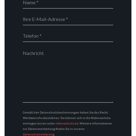
Gemäß den Datenschutzbestimmungen haben Sie das Recht,
Werbeanrufe abzulehnen. Sie können sich in die Robinsonliste
eintragen lassen unter
robinsonliste.de
. Weitere Informationen
zur Datenverarbeitung finden Sie in unserer
Datenschutzerklärung
.