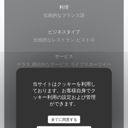
料理
伝統的なフランス語
ビジネスタイプ
伝統的なレストラン, ビストロ
サービス
テラス, 継続的なサービス, ライブスポーツイベ
ント, 貸し切り, WI-FI
当サイトはクッキーを利用し
ご利用可能なお支払い方法
ております。お客様自身でク
ッキー利用の設定および管理
ユーロカード /マスターカード, チケ・レストラ
ができます。
ン (食券) , 現金, ビザ, カルトブルー
全てに同意する