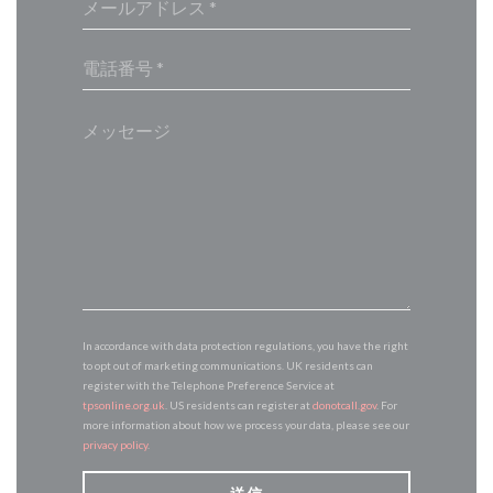
In accordance with data protection regulations, you have the right
to opt out of marketing communications. UK residents can
register with the Telephone Preference Service at
tpsonline.org.uk
. US residents can register at
donotcall.gov
. For
more information about how we process your data, please see our
privacy policy
.