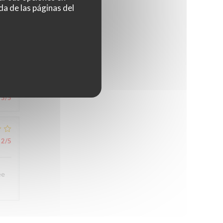
da de las páginas del
5
/5
5
/5
2
/5
ée