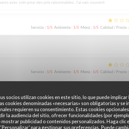
ares avec soin pour des prix raisonnables. J’ai vais souvent
Servicio
:
1
/5
Ambiente
:
1
/5
Menú
:
1
/5
Calidad / Precio
:
Servicio
:
1
/5
Ambiente
:
1
/5
Menú
:
1
/5
Calidad / Precio
:
ting food.
us socios utilizan cookies en este sitio, lo que puede implicar
as cookies denominadas «necesarias» son obligatorias y se i
nales requieren su consentimiento. Estas cookies opcionales 
ir la audiencia del sitio, ofrecer funcionalidades (por ejempl
Servicio
:
5
/5
Ambiente
:
5
/5
Menú
:
5
/5
Calidad / Precio
:
o mostrar publicidad o contenidos personalizados. Haga clic e
 'Personalizar' para gestionar sus preferencias. Puede cambi