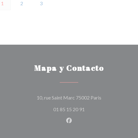
1
2
3
Mapa y Contacto
((abre en una nue
10, rue Saint Marc 75002 Paris
01 85 15 20 91
Facebook ((abre en una nuev