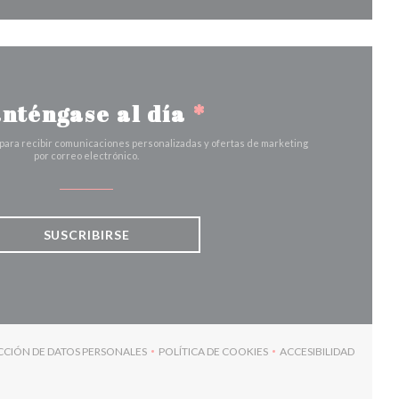
nténgase al día
*
 para recibir comunicaciones personalizadas y ofertas de marketing
por correo electrónico.
SUSCRIBIRSE
ECCIÓN DE DATOS PERSONALES
POLÍTICA DE COOKIES
ACCESIBILIDAD
A))
((ABRE EN UNA NUEVA VENTANA))
((ABRE EN UNA NUEVA VENTANA))
((ABRE EN UNA 