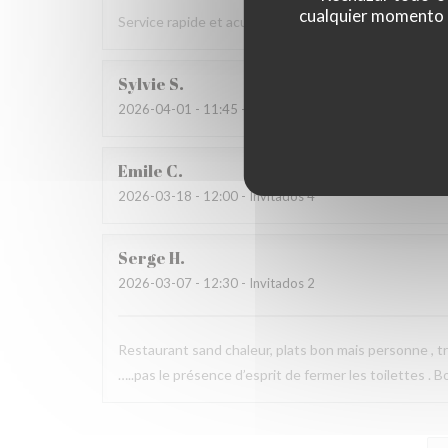
cualquier momento ha
Service rapide et acueillant, cuisine de qualité à prix 
Sylvie
S
2026-04-01
- 11:45 - Invitados 2
Emile
C
2026-03-18
- 12:00 - Invitados 4
Serge
H
2026-03-07
- 12:30 - Invitados 2
Restaurant sand chaleur, plats bon mais personne , tr
…..pas le présence d’esprit de fermer les toilettes . B