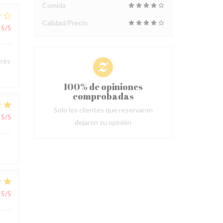
Comida
Calidad/Precio
5
/5
Très
100% de opiniones
comprobadas
Solo los clientes que reservaron
5
/5
dejaron su opinión
5
/5