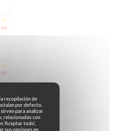
1
/5
1
/5
 la recopilación de
nstalan por defecto.
sirven para analizar
o, relacionadas con
5
/5
n 'Aceptar todo',
ar sus opciones en