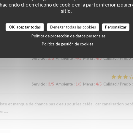
ciendo clic en el icono de cookie en la parte inferior izquier
raisonnable
sitio.
OK, aceptar todas
Denegar todas las cookies
Personalizar
Servicio
:
5
/5
Ambiente
:
5
/5
Menú
:
5
/5
Calidad / Precio
:
Política de protección de datos personales
Política de gestión de cookies
Servicio
:
5
/5
Ambiente
:
4
/5
Menú
:
4
/5
Calidad / Precio
:
Servicio
:
3
/5
Ambiente
:
1
/5
Menú
:
4
/5
Calidad / Precio
:
iste et manque de chance pas d’eau pour les cafés , car canalisation pet
on ….