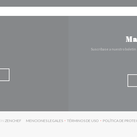
Ma
Suscríbase a nuestro boletín
((ABRE EN UNA NUEVA VENTANA))
CON
ZENCHEF
MENCIONES LEGALES
TÉRMINOS DE USO
POLÍTICA DE PROT
((ABRE EN UNA NUEVA VENTANA))
((ABRE EN UNA NUEVA VENTAN