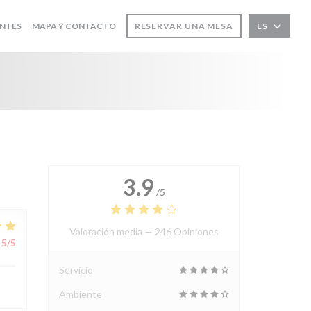
NTES
MAPA Y CONTACTO
RESERVAR UNA MESA
ES
3.9
/5
Valoración media —
246 Opiniones
5
/5
Servicio
Ambiente