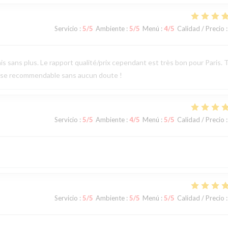
Servicio
:
5
/5
Ambiente
:
5
/5
Menú
:
4
/5
Calidad / Precio
:
is sans plus. Le rapport qualité/prix cependant est très bon pour Paris. 
esse recommendable sans aucun doute !
Servicio
:
5
/5
Ambiente
:
4
/5
Menú
:
5
/5
Calidad / Precio
:
Servicio
:
5
/5
Ambiente
:
5
/5
Menú
:
5
/5
Calidad / Precio
: