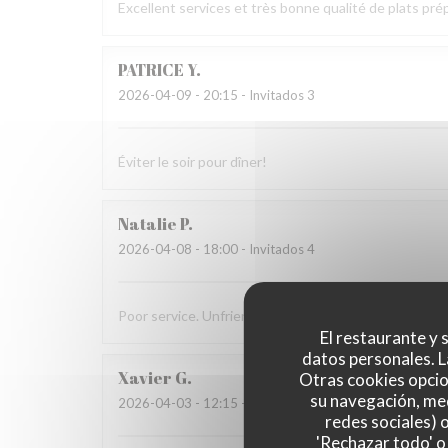
Excellent services et très bonne qualité de plats prép
PATRICE
Y
2026-04-09
- 20:15 - Invitados 3
Éviter le soir pour dîner!
Natalie
P
2026-04-08
- 18:00 - Invitados 4
Poor service. Unfriendly staff. Stale bread. Disappoin
El restaurante y s
datos personales. L
Xavier
G
Otras cookies opcio
su navegación, med
2026-04-03
- 12:15 - Invitados 2
redes sociales) 
'Rechazar todo' o